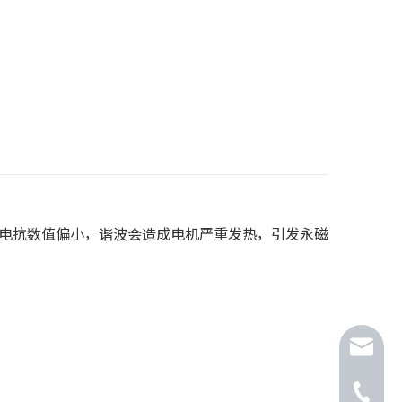
机电抗数值偏小，谐波会造成电机严重发热，引发永磁
jkt@jk-
jiangm@
0551-62