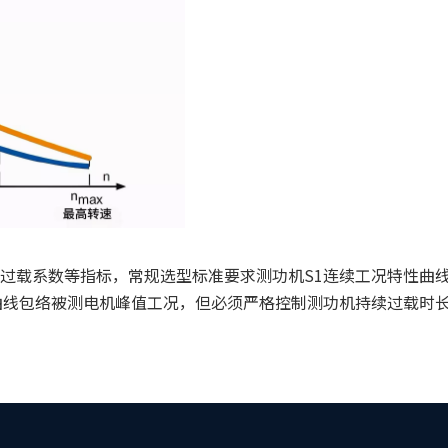
过载系数等指标，常规选型标准要求测功机S1连续工况特性曲
曲线包络被测电机峰值工况，但必须严格控制测功机持续过载时