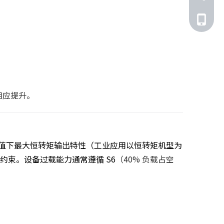
181926
188560
相应提升。
值下最大恒转矩输出特性（工业应用以恒转矩机型为
束。设备过载能力通常遵循 S6
（40% 负载占空